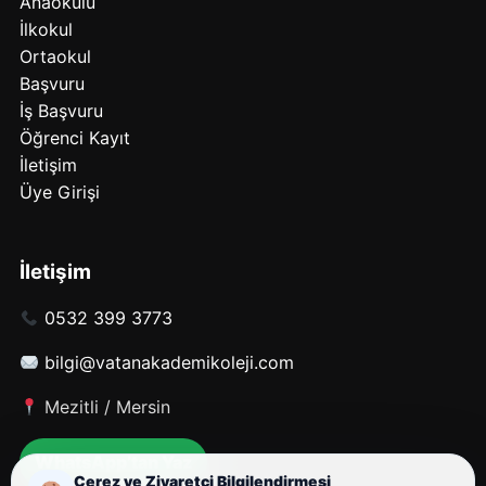
Anaokulu
İlkokul
Ortaokul
Başvuru
İş Başvuru
Öğrenci Kayıt
İletişim
Üye Girişi
İletişim
0532 399 3773
bilgi@vatanakademikoleji.com
Mezitli / Mersin
WhatsApp’tan Yaz
Çerez ve Ziyaretçi Bilgilendirmesi