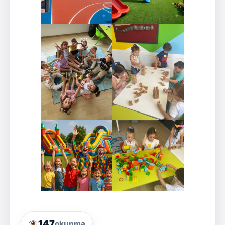
147
okunma