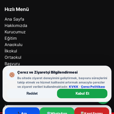
Hızlı Menü
Ana Sayfa
Hakkımızda
Kurucumuz
Eğitim
Anaokulu
İlkokul
Ortaokul
Başvuru
İş Başvuru
Çerez ve Ziyaretçi Bilgilendirmesi
Öğrenci Kayıt
Bu sitede ziyaret deneyimini geliştirmek, başvuru süreçlerini
İletişim
takip etmek ve hizmet kalitesini artırmak amacıyla çerezler
ve ziyaret verileri kullanılmaktadır.
KVKK
·
Çerez Politikası
Üye Girişi
Reddet
Kabul Et
İletişim
Ara
WhatsApp
Kayıt Formu