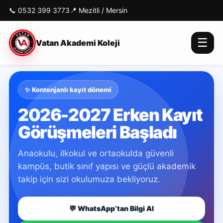
📞
0532 399 3773
📍 Mezitli / Mersin
☰
Vatan Akademi Koleji
✨ Kontenjanlı kayıt dönemi
2026-2027 Erken Kayıt
Görüşmeleri Başladı
Anaokulu, ilkokul ve ortaokulda güvenli
kampüs, butik sınıf yapısı ve güçlü akademik
takip için sizi okulumuza bekliyoruz.
💬 WhatsApp’tan Bilgi Al