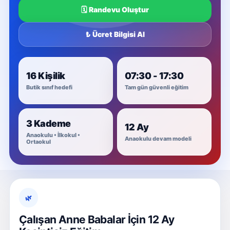
🗓️ Randevu Oluştur
₺ Ücret Bilgisi Al
16 Kişilik
07:30 - 17:30
Butik sınıf hedefi
Tam gün güvenli eğitim
3 Kademe
12 Ay
Anaokulu • İlkokul •
Anaokulu devam modeli
Ortaokul
🌿
Çalışan Anne Babalar İçin 12 Ay