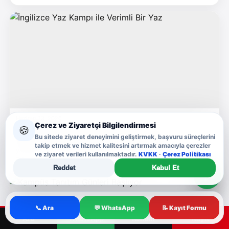
Haziran 23, 2026
Çerez ve Ziyaretçi Bilgilendirmesi
🍪
İngilizce Yaz Kampı ile Verimli Bir Yaz
Bu sitede ziyaret deneyimini geliştirmek, başvuru süreçlerini
Yaz dönemi boyunca eğlenceli etkinliklerle desteklenen
takip etmek ve hizmet kalitesini artırmak amacıyla çerezler
yabancı dil çalışmaları öğrencilerin öğrenme motivasyonunu
ve ziyaret verileri kullanılmaktadır.
KVKK
·
Çerez Politikası
artırır.
Reddet
Kabul Et
💬
📞 Ara
💬 WhatsApp
📝 Kayıt Formu
Ara
WhatsApp
Konum
Kayıt