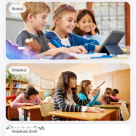
İlkokul
Ortaokul
Anaokulu Sınıfı